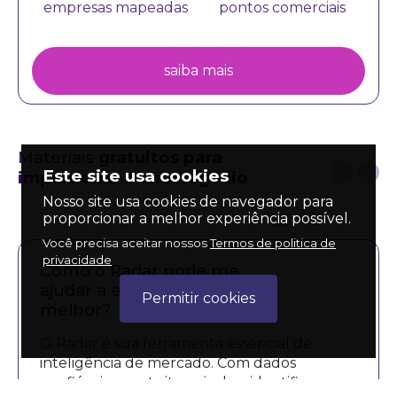
empresas mapeadas
pontos comerciais
saiba mais
Materiais
gratuitos para
Este site usa cookies
impulsionar o seu negócio
Nosso site usa cookies de navegador para
proporcionar a melhor experiência possível.
Você precisa aceitar nossos
Termos de politica de
privacidade
Como o Radar pode me
ajudar a empreender
Permitir cookies
melhor?
O Radar é sua ferramenta essencial de
inteligência de mercado. Com dados
confiáveis e gratuitos, ajuda a identificar